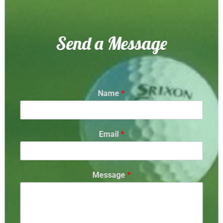
Send a Message
Name
*
Email
*
Message
*